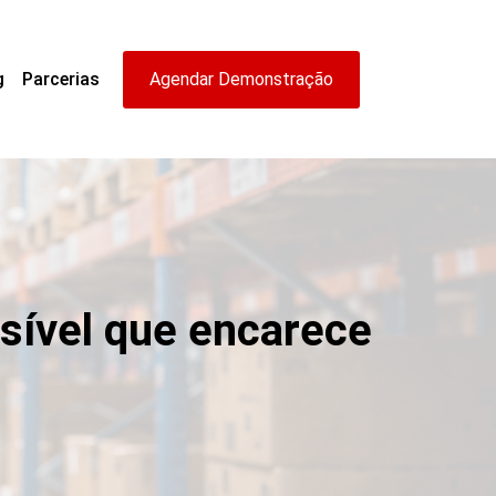
g
Parcerias
Agendar Demonstração
isível que encarece