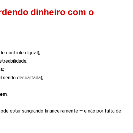
rdendo dinheiro com o
e controle digital);
streabilidade;
os
;
il sendo descartada);
gem
.
pode estar sangrando financeiramente — e não por falta de